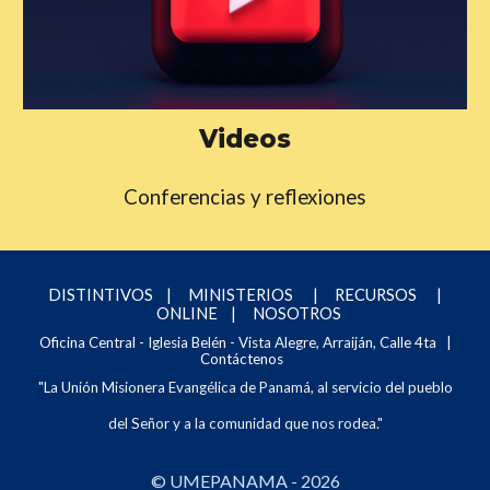
Videos
Conferencias y reflexiones
DISTINTIVOS
|
MINISTERIOS
|
RECURSOS
|
ONLINE
|
NOSOTROS
Oficina Central - Iglesia
Belén - Vista Alegre, Arraiján, Calle 4ta
|
Contáctenos
"La Unión Misionera Evangélica de Panamá, al servicio del pueblo
del Señor y a la comunidad que nos rodea."
© UMEPANAMA - 2026